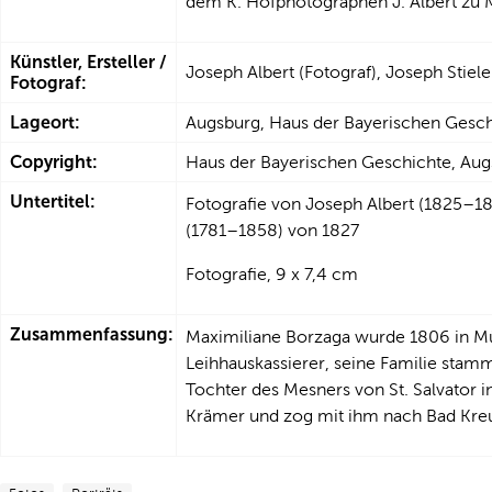
dem K. Hofphotographen J. Albert zu 
Künstler, Ersteller /
Joseph Albert (Fotograf), Joseph Stiele
Fotograf:
Lageort:
Augsburg, Haus der Bayerischen Gesc
Copyright:
Haus der Bayerischen Geschichte, Au
Untertitel:
Fotografie von Joseph Albert (1825–18
(1781–1858) von 1827
Fotografie, 9 x 7,4 cm
Zusammenfassung:
Maximiliane Borzaga wurde 1806 in Mü
Leihhauskassierer, seine Familie stam
Tochter des Mesners von St. Salvator 
Krämer und zog mit ihm nach Bad Kreut