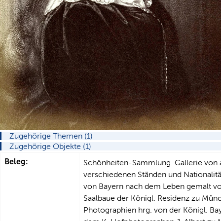
Zugehörige Themen (1)
Zugehörige Objekte (1)
Beleg:
Schönheiten-Sammlung. Gallerie von ac
verschiedenen Ständen und Nationalität
von Bayern nach dem Leben gemalt von
Saalbaue der Königl. Residenz zu Münch
Photographien hrg. von der Königl. Bay