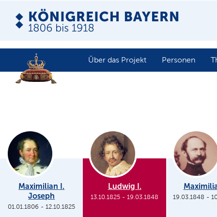
Über das Projekt
Personen
T
Maximilian I.
Ludwig I.
Maximilia
Joseph
13.10.1825
-
19.03.1848
19.03.1848
-
1
01.01.1806
-
12.10.1825