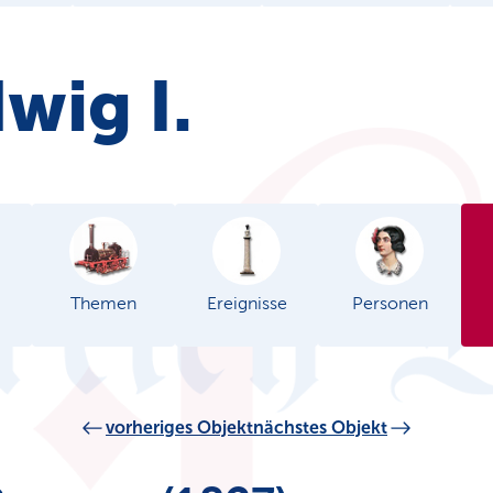
wig I.
Themen
Ereignisse
Personen
vorheriges Objekt
nächstes Objekt