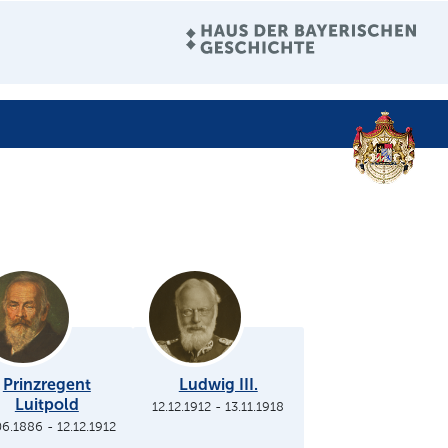
Prinzregent
Ludwig III.
Luitpold
12.12.1912
-
13.11.1918
06.1886
-
12.12.1912