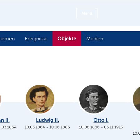
Menü
Objekte
hemen
Ereignisse
Medien
n II.
Ludwig II.
Otto I.
0.03.1864
10.03.1864
-
10.06.1886
10.06.1886
-
05.11.1913
10.