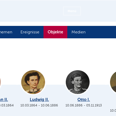
Menü
Objekte
hemen
Ereignisse
Medien
n II.
Ludwig II.
Otto I.
0.03.1864
10.03.1864
-
10.06.1886
10.06.1886
-
05.11.1913
10.