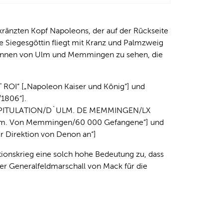
kränzten Kopf Napoleons, der auf der Rückseite
e Siegesgöttin fliegt mit Kranz und Palmzweig
öttinnen von Ulm und Memmingen zu sehen, die
 ROI“ [„Napoleon Kaiser und König“] und
1806“].
V/CAPITULATION/D`ULM. DE MEMMINGEN/LX
 Ulm. Von Memmingen/60 000 Gefangene“] und
der Direktion von Denon an“]
tionskrieg eine solch hohe Bedeutung zu, dass
ter Generalfeldmarschall von Mack für die