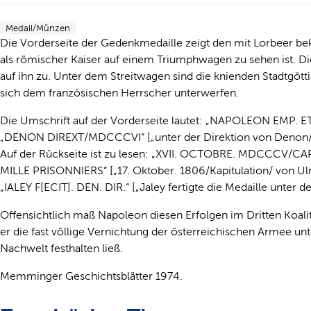
Medail/Münzen
Die Vorderseite der Gedenkmedaille zeigt den mit Lorbeer be
als römischer Kaiser auf einem Triumphwagen zu sehen ist. Di
auf ihn zu. Unter dem Streitwagen sind die knienden Stadtg
sich dem französischen Herrscher unterwerfen.
Die Umschrift auf der Vorderseite lautet: „NAPOLEON EMP. ET
„DENON DIREXT/MDCCCVI“ [„unter der Direktion von Denon/
Auf der Rückseite ist zu lesen: „XVII. OCTOBRE. MDCCC
MILLE PRISONNIERS“ [„17. Oktober. 1806/Kapitulation/ von
„IALEY F[ECIT]. DEN. DIR.“ [„Jaley fertigte die Medaille unter 
Offensichtlich maß Napoleon diesen Erfolgen im Dritten Koali
er die fast völlige Vernichtung der österreichischen Armee un
Nachwelt festhalten ließ.
Memminger Geschichtsblätter 1974.