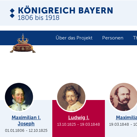
Über das Projekt
Personen
T
Maximilian I.
Ludwig I.
Maximilia
Joseph
13.10.1825
-
19.03.1848
19.03.1848
-
1
01.01.1806
-
12.10.1825