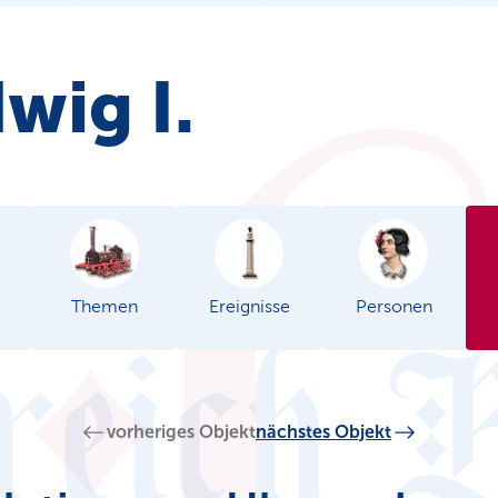
wig I.
Themen
Ereignisse
Personen
vorheriges Objekt
nächstes Objekt