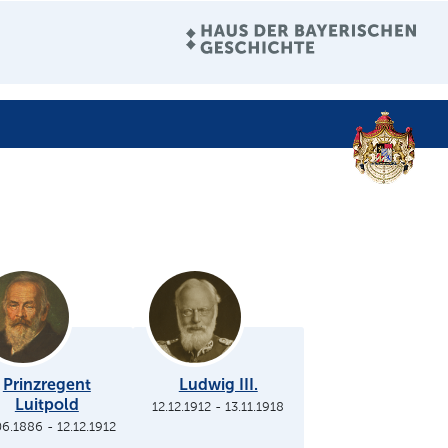
Prinzregent
Ludwig III.
Luitpold
12.12.1912
-
13.11.1918
06.1886
-
12.12.1912