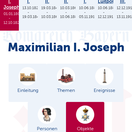
I.
I.
II.
II.
I.
Luitpold
III.
Joseph
13.10.1825
19.03.1848
10.03.1864
10.06.1886
10.06.1886
12.12.19
-
-
-
-
-
-
01.01.1806
19.03.1848
10.03.1864
10.06.1886
05.11.1913
12.12.1912
13.11.19
-
12.10.1825
Maximilian I. Joseph
Einleitung
Themen
Ereignisse
Personen
Objekte