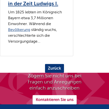
in der Zeit Ludwigs I.
Um 1825 lebten im Königreich
Bayern etwa 3,7 Millionen
Einwohner. Während die
Bevölkerung
ständig wuchs,
verschlechterte sich die
Versorgungslage...
Zurück
Zögern Sie nicht uns bei
Fragen und Anregungen
einfach anzuschreiben
Kontaktieren Sie uns