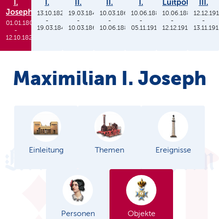
I.
I.
II.
II.
I.
Luitpold
III.
Joseph
13.10.1825
19.03.1848
10.03.1864
10.06.1886
10.06.1886
12.12.19
-
-
-
-
-
-
01.01.1806
19.03.1848
10.03.1864
10.06.1886
05.11.1913
12.12.1912
13.11.19
-
12.10.1825
Maximilian I. Joseph
Einleitung
Themen
Ereignisse
Personen
Objekte