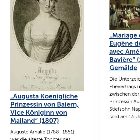
„Mariage 
Eugène d
avec Amél
Bavière“ 
Gemälde
Die Unterzei
Ehevertrags 
zwischen der
„Augusta Koenigliche
Prinzessin A
Prinzessin von Baiern,
Stiefsohn Na
Vice Königinn von
fand am 13. Ja
Mailand“ (1807)
Auguste Amalie (1788–1851)
war die älteste Tochter des