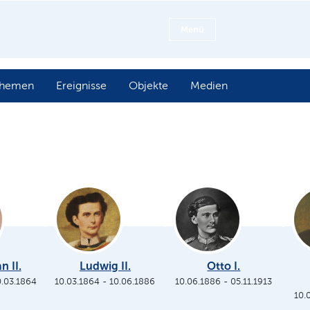
Menü
hemen
Ereignisse
Objekte
Medien
n II.
Ludwig II.
Otto I.
0.03.1864
10.03.1864
-
10.06.1886
10.06.1886
-
05.11.1913
10.