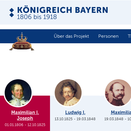
Über das Projekt
Personen
T
Maximilian I.
Ludwig I.
Maximilia
Joseph
13.10.1825
-
19.03.1848
19.03.1848
-
1
01.01.1806
-
12.10.1825