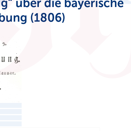
ng“ über die bayerische
bung (1806)