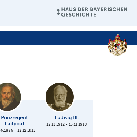
Prinzregent
Ludwig III.
Luitpold
12.12.1912
-
13.11.1918
06.1886
-
12.12.1912