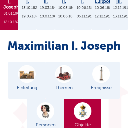
I.
I.
II.
II.
I.
Luitpold
III.
Joseph
13.10.1825
19.03.1848
10.03.1864
10.06.1886
10.06.1886
12.12.19
-
-
-
-
-
-
01.01.1806
19.03.1848
10.03.1864
10.06.1886
05.11.1913
12.12.1912
13.11.19
-
12.10.1825
Maximilian I. Joseph
Einleitung
Themen
Ereignisse
Personen
Objekte