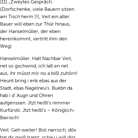
(11) „Zweytes Gespräch.
(Dorfschenke, viele Bauern sitzen
am Tisch herm [!], Veit ein alter
Bauer will eben zur Thür hinaus,
der Hanselmüller, der eben
hereinkommt, vertritt ihm den
Weg)
Hanselmüller. Halt Nachbar Veit,
net so gschwind, ich laß en net
aus, ihr müsst mir no a bißl zuhörn!
Heunt bring i enk ebas aus der
Stadt, ebas Nagelneu's. Buebn da
hab i d' Augn und Ohren
aufgerissen. Jtzt heißt's nimmer
Kurfürstli. Jtzt heißt's – Königlich-
Bairisch!
Veit. Geh weiter! Bist narrisch, dös
hat dir gwiß tramt: schau i will dirs