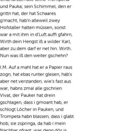
und Pauka; sein Schimmel, den er
grittn hat, der hat Schaares
g'macht, hab'n alleweil zwey
Hofstaller halten müssen, sonst
war a mit ihm in d'Luft auffi gfahrn,
Wirth dein Hengst iß a wilder Karl,
aber zu dem darf er net hin. Wirth.
Nun was iß den weiter gschehn?
I.M. Auf a mahl hat er a Papier raus
zogn, hat ebas runter glesen, hab's
aber net verstanden, wie's fast aus
war, habns zmal alle gschrien
Vivat, der Pauker hat drein
gschlagen, dass i gmoant hab, er
schlogt Löcher in Pauken, und
Trompeta habn blassen, dass i glabt
hob, sie zspringa, da hab i mein
Nachbar gfragt, was denn dös is,