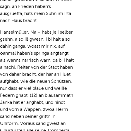
sagn, an Frieden haben's
ausgrueffa, hats mein Suhn im Irta
nach Haus bracht.
Hanselmüller. Na – habs je i selber
gsehn, a so iß gwesn. I bi halt a so
dahin ganga, woast mir nix, auf
oanmal haben's springa angfangt,
als wenns narrisch warn, da bi i halt
a nachi, Reiter von der Stadt haben
von daher bracht, der har an Huet
aufghabt, wie die neuen Schützen,
nur dass er viel blaue und weiße
Federn ghabt, (12) an blausammatn
Janka hat er anghabt, und hindt
und vorn a Wappen, zwoa Herrn
sand neben seiner grittn in
Uniform. Voraus sand gwest an
Churfürsten alle seine Tromperta