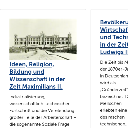
Bevölker
Wirtschaf
und Tech
in der Zei
Ludwigs II
Die Zeit bis M
Ideen, Religion,
der 1870er-J
Bildung und
in Deutschla
Wissenschaft in der
wird als
Zeit Maximilians II.
„Gründerzeit“
bezeichnet. D
Industrialisierung,
Menschen
wissenschaftlich-technischer
erlebten eine
Fortschritt und die Verelendung
des raschen
großer Teile der Arbeiterschaft –
technischen..
die sogenannte Soziale Frage