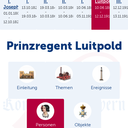
I.
I.
II.
II.
I.
Luitpold
III.
Joseph
13.10.1825
19.03.1848
10.03.1864
10.06.1886
10.06.1886
12.12.19
-
-
-
-
-
-
01.01.1806
19.03.1848
10.03.1864
10.06.1886
05.11.1913
12.12.1912
13.11.19
-
12.10.1825
Prinzregent Luitpold
Einleitung
Themen
Ereignisse
Personen
Objekte