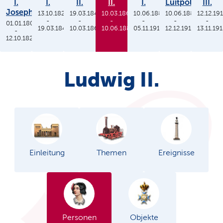
I.
I.
II.
II.
I.
Luitpold
III.
Joseph
13.10.1825
19.03.1848
10.03.1864
10.06.1886
10.06.1886
12.12.19
-
-
-
-
-
-
01.01.1806
19.03.1848
10.03.1864
10.06.1886
05.11.1913
12.12.1912
13.11.19
-
12.10.1825
Ludwig II.
Einleitung
Themen
Ereignisse
Personen
Objekte