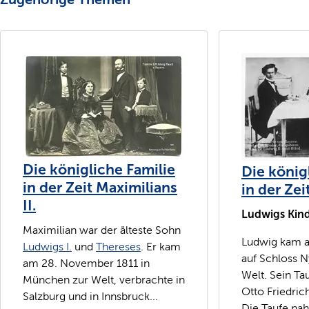
Die königliche Familie
Die könig
in der Zeit Maximilians
in der Zei
II.
Ludwigs Kind
Maximilian war der älteste Sohn
Ludwig kam a
Ludwigs I.
und
Thereses
. Er kam
auf Schloss 
am 28. November 1811 in
Welt. Sein Ta
München zur Welt, verbrachte in
Otto Friedric
Salzburg und in Innsbruck...
Die Taufe nah