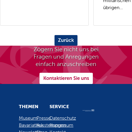
militärischen
übrigen...
Zurück
Zögern Sie nicht uns bei
Fragen und Anregungen
einfach anzuschreiben
Kontaktieren Sie uns
THEMEN
SERVICE
Museum
Presse
Datenschutz
Bavariathek
Ausstellungen
Impressum