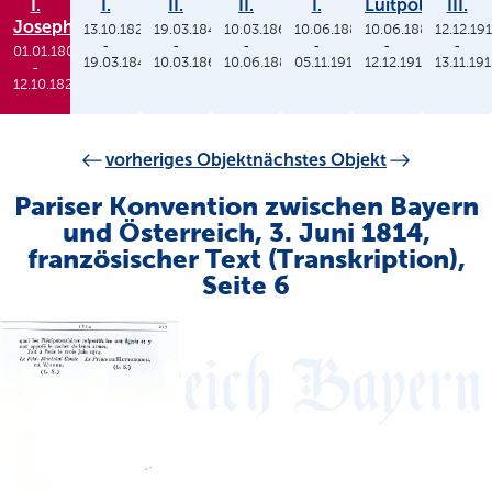
I.
I.
II.
II.
I.
Luitpold
III.
Joseph
13.10.1825
19.03.1848
10.03.1864
10.06.1886
10.06.1886
12.12.19
-
-
-
-
-
-
01.01.1806
19.03.1848
10.03.1864
10.06.1886
05.11.1913
12.12.1912
13.11.19
-
12.10.1825
vorheriges Objekt
nächstes Objekt
Pariser Konvention zwischen Bayern
und Österreich, 3. Juni 1814,
französischer Text (Transkription),
Seite 6