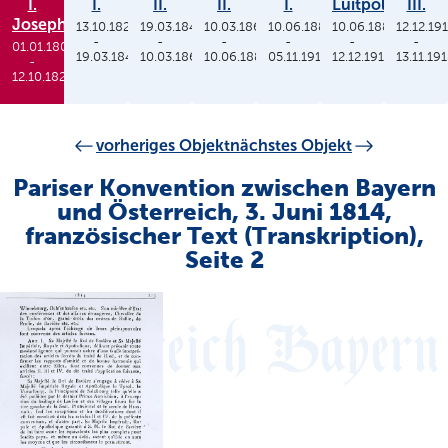
I.
I.
II.
II.
I.
Luitpold
III.
Joseph
13.10.1825
19.03.1848
10.03.1864
10.06.1886
10.06.1886
12.12.19
-
-
-
-
-
-
01.01.1806
19.03.1848
10.03.1864
10.06.1886
05.11.1913
12.12.1912
13.11.19
-
12.10.1825
vorheriges Objekt
nächstes Objekt
Pariser Konvention zwischen Bayern
und Österreich, 3. Juni 1814,
französischer Text (Transkription),
Seite 2