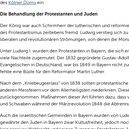
des
Kölner Doms
ein.
Die Behandlung der Protestanten und Juden
Der König war auch Schirmherr der lutherischen und reformi
des Protestantismus zeitlebens fremd. Ludwig verstieg sich zu
liberalen und revolutionären Strömungen, von denen die Mona
Unter Ludwig I. wurden den Protestanten in Bayern, die sich er
viele Nachteile zugemutet. Der 1832 gegründete Gustav-Adol
Evangelischen in Deutschland, war bis 1849 in Bayern nicht zu
fehlte eine Büste für den Reformator Martin Luther.
Nach dem „Kniebeugeerlass“ von 1838 sollten protestantische
anderen Messfeiern vor dem Allerheiligsten niederknien. Die
zurückgenommen. Maßnahmen dieser Art führten dazu, dass vie
und Schwaben während der Märzrevolution 1848 die Abtrennu
Auch die israelitischen Gemeinden in Bayern wurden von Ludwig
gewährte den Juden in Bayern zwar Kultusfreiheit, jedoch noch