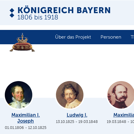
Über das Projekt
Personen
T
Maximilian I.
Ludwig I.
Maximilia
Joseph
13.10.1825
-
19.03.1848
19.03.1848
-
1
01.01.1806
-
12.10.1825