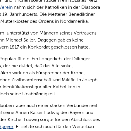
r und Kirchen sollten zudem ein soziales Netz
Verein
nahm sich der Katholiken in der Diaspora
 19. Jahrhunderts. Die Mettener Benediktiner
r Mutterkloster des Ordens in Nordamerika.
, unterstützt von Männern seines Vertrauens
n Michael Sailer. Dagegen gab es keine
yern 1817 ein Konkordat geschlossen hatte.
opularität ein. Ein Lobgedicht der Dillinger
der nie duldet, daß das Alte sinke,
tälern wirkten als Fürsprecher der Krone,
neben Zivilbeamtenschaft und Militär. In Joseph
Identifikationsfigur aller Katholiken in
edoch seine Unabhängigkeit.
lauben, aber auch einer starken Verbundenheit
auf seine Ahnen Kaiser Ludwig den Bayern und
der Kirche. Ludwig sorgte für den Abschluss des
Speyer
. Er setzte sich auch für den Weiterbau