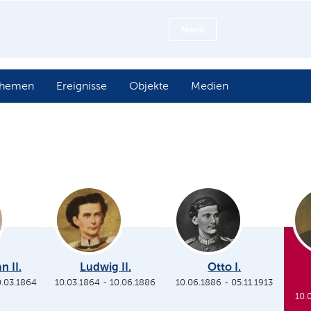
Menü
hemen
Ereignisse
Objekte
Medien
n II.
Ludwig II.
Otto I.
0.03.1864
10.03.1864
-
10.06.1886
10.06.1886
-
05.11.1913
10.