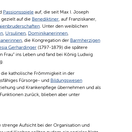
nd
Passionsspiele
auf, die seit Max I. Joseph
 gezielt auf die
Benediktiner
, auf Franziskaner,
aienbruderschaften
. Unter den weiblichen
en
,
Ursulinen
,
Dominikanerinnen
,
ianerinnen
, die Kongregation der
Barmherzigen
esia Gerhardinger
(1797-1879) die spätere
 Frau“ ins Leben und fand bei König Ludwig
g.
 die katholische Frömmigkeit in der
gsfähiges Fürsorge- und
Bildungswesen
rziehung und Krankenpflege übernehmen und als
n Funktionen zurück, blieben aber unter
 strenge Aufsicht bei der Organisation und