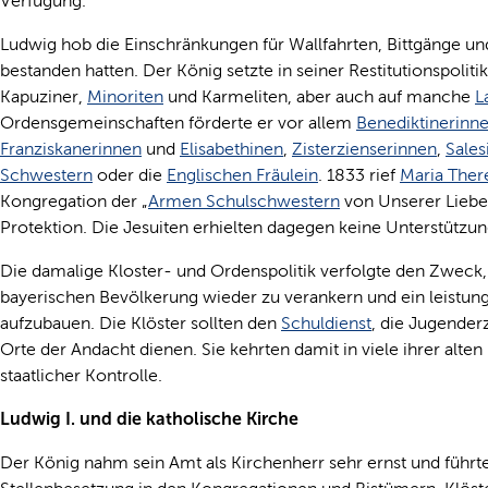
Verfügung.
Ludwig hob die Einschränkungen für Wallfahrten, Bittgänge u
bestanden hatten. Der König setzte in seiner Restitutionspolitik
Kapuziner,
Minoriten
und Karmeliten, aber auch auf manche
L
Ordensgemeinschaften förderte er vor allem
Benediktinerinn
Franziskanerinnen
und
Elisabethinen
,
Zisterzienserinnen
,
Sales
Schwestern
oder die
Englischen Fräulein
. 1833 rief
Maria Ther
Kongregation der „
Armen Schulschwestern
von Unserer Lieben
Protektion. Die Jesuiten erhielten dagegen keine Unterstützun
Die damalige Kloster- und Ordenspolitik verfolgte den Zweck,
bayerischen Bevölkerung wieder zu verankern und ein leistun
aufzubauen. Die Klöster sollten den
Schuldienst
, die Jugende
Orte der Andacht dienen. Sie kehrten damit in viele ihrer alte
staatlicher Kontrolle.
Ludwig I. und die katholische Kirche
Der König nahm sein Amt als Kirchenherr sehr ernst und führte