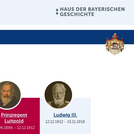
Prinzregent
Ludwig III.
Luitpold
12.12.1912
-
13.11.1918
06.1886
-
12.12.1912