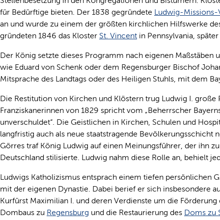
Stellenbesetzung in den Kongregationen und Bistümern. Klöste
für Bedürftige bieten. Der 1838 gegründete
Ludwig-Missions-
an und wurde zu einem der größten kirchlichen Hilfswerke des
gründeten 1846 das Kloster
St. Vincent
in Pennsylvania, späte
Der König setzte dieses Programm nach eigenen Maßstäben um
wie Eduard von Schenk oder dem Regensburger Bischof Johan
Mitsprache des Landtags oder des Heiligen Stuhls, mit dem Ba
Die Restitution von Kirchen und Klöstern trug Ludwig I. große P
Franziskanerinnen von 1829 spricht vom „Beherrscher Bayerns, 
unverschuldet“. Die Geistlichen in Kirchen, Schulen und Hospi
langfristig auch als neue staatstragende Bevölkerungsschicht 
Görres traf König Ludwig auf einen Meinungsführer, der ihn zur 
Deutschland stilisierte. Ludwig nahm diese Rolle an, behielt j
Ludwigs Katholizismus entsprach einem tiefen persönlichen G
mit der eigenen Dynastie. Dabei berief er sich insbesondere 
Kurfürst Maximilian I. und deren Verdienste um die Förderung 
Dombaus zu
Regensburg
und die Restaurierung des
Doms zu 