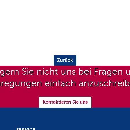
Zurück
gern Sie nicht uns bei Fragen 
regungen einfach anzuschrei
Kontaktieren Sie uns
SERVICE