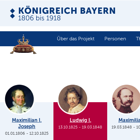
Über das Projekt
Personen
T
Maximilian I.
Ludwig I.
Maximilia
Joseph
13.10.1825
-
19.03.1848
19.03.1848
-
1
01.01.1806
-
12.10.1825