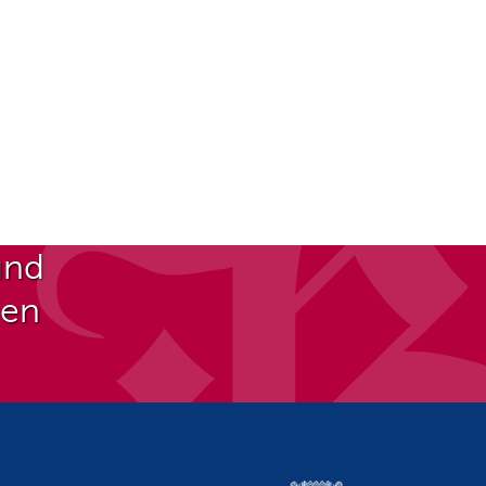
und
ben