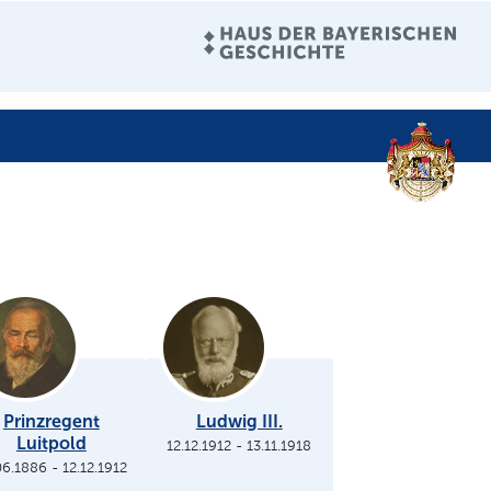
Prinzregent
Ludwig III.
Luitpold
12.12.1912
-
13.11.1918
06.1886
-
12.12.1912