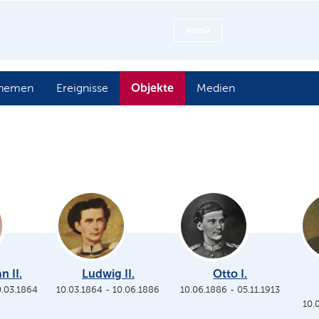
Menü
Objekte
hemen
Ereignisse
Medien
n II.
Ludwig II.
Otto I.
0.03.1864
10.03.1864
-
10.06.1886
10.06.1886
-
05.11.1913
10.