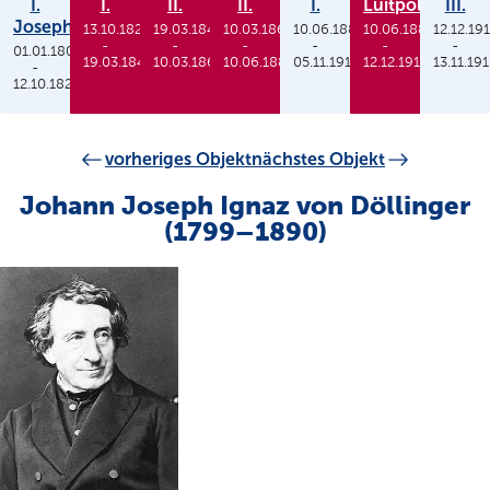
I.
I.
II.
II.
I.
Luitpold
III.
Joseph
13.10.1825
19.03.1848
10.03.1864
10.06.1886
10.06.1886
12.12.19
-
-
-
-
-
-
01.01.1806
19.03.1848
10.03.1864
10.06.1886
05.11.1913
12.12.1912
13.11.19
-
12.10.1825
vorheriges Objekt
nächstes Objekt
Johann Joseph Ignaz von Döllinger
(1799–1890)