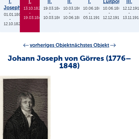
I.
I.
II.
II.
I.
Luitpold
III.
Joseph
13.10.1825
19.03.1848
10.03.1864
10.06.1886
10.06.1886
12.12.19
-
-
-
-
-
-
01.01.1806
19.03.1848
10.03.1864
10.06.1886
05.11.1913
12.12.1912
13.11.19
-
12.10.1825
vorheriges Objekt
nächstes Objekt
Johann Joseph von Görres (1776–
1848)