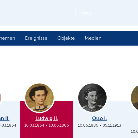
Menü
hemen
Ereignisse
Objekte
Medien
n II.
Ludwig II.
Otto I.
0.03.1864
10.03.1864
-
10.06.1886
10.06.1886
-
05.11.1913
10.