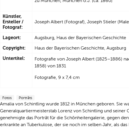
zu München, München o.J. [ca. 1860]
Künstler,
Ersteller /
Joseph Albert (Fotograf), Joseph Stieler (Male
Fotograf:
Lageort:
Augsburg, Haus der Bayerischen Geschichte
Copyright:
Haus der Bayerischen Geschichte, Augsburg
Untertitel:
Fotografie von Joseph Albert (1825–1886) na
1858) von 1831
Fotografie, 9 x 7,4 cm
Fotos
Porträts
Amalia von Schintling wurde 1812 in München geboren. Sie wa
Generalquartiermeisterstab Lorenz von Schintling und seiner G
genehmigte das Porträt für die Schönheitengalerie, gegen den 
erkrankte an Tuberkulose, der sie noch im selben Jahr, als das P