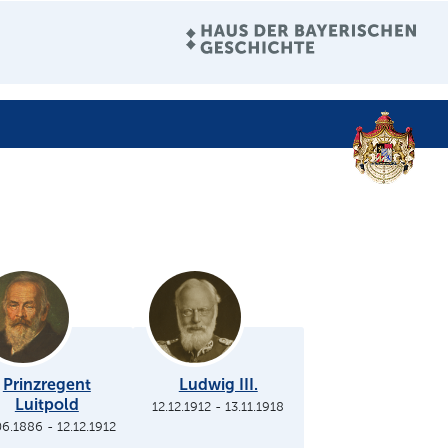
Prinzregent
Ludwig III.
Luitpold
12.12.1912
-
13.11.1918
06.1886
-
12.12.1912