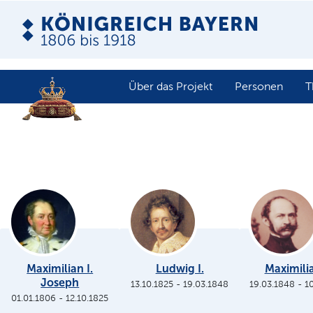
Über das Projekt
Personen
T
Maximilian I.
Ludwig I.
Maximilia
Joseph
13.10.1825
-
19.03.1848
19.03.1848
-
1
01.01.1806
-
12.10.1825