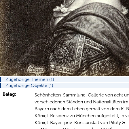
Zugehörige Themen (1)
Zugehörige Objekte (1)
Beleg:
Schönheiten-Sammlung. Gallerie von acht und
verschiedenen Ständen und Nationalitäten im 
Bayern nach dem Leben gemalt von dem K. B.
Königl. Residenz zu München aufgestellt, in v
Königl. Bayer. priv. Kunstanstalt von Piloty 