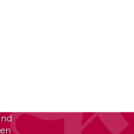
und
ben