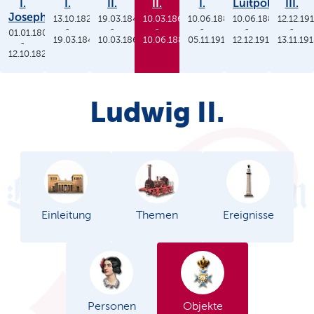
I.
I.
II.
II.
I.
Luitpold
III.
Joseph
13.10.1825
19.03.1848
10.03.1864
10.06.1886
10.06.1886
12.12.19
-
-
-
-
-
-
01.01.1806
19.03.1848
10.03.1864
10.06.1886
05.11.1913
12.12.1912
13.11.19
-
12.10.1825
Ludwig II.
Einleitung
Themen
Ereignisse
Personen
Objekte