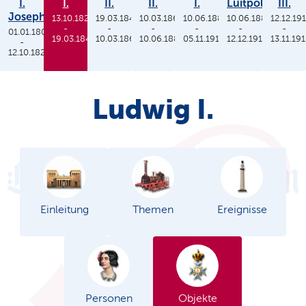
I.
I.
II.
II.
I.
Luitpold
III.
Joseph
13.10.1825
19.03.1848
10.03.1864
10.06.1886
10.06.1886
12.12.19
-
-
-
-
-
-
01.01.1806
19.03.1848
10.03.1864
10.06.1886
05.11.1913
12.12.1912
13.11.19
-
12.10.1825
Ludwig I.
Einleitung
Themen
Ereignisse
Personen
Objekte