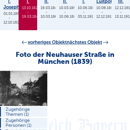
I.
I.
II.
II.
I.
Luitpold
III.
Joseph
13.10.1825
19.03.1848
10.03.1864
10.06.1886
10.06.1886
12.12.19
-
-
-
-
-
-
01.01.1806
19.03.1848
10.03.1864
10.06.1886
05.11.1913
12.12.1912
13.11.19
-
12.10.1825
vorheriges Objekt
nächstes Objekt
Foto der Neuhauser Straße in
München (1839)
Zugehörige
Themen (1)
Zugehörige
Personen (1)