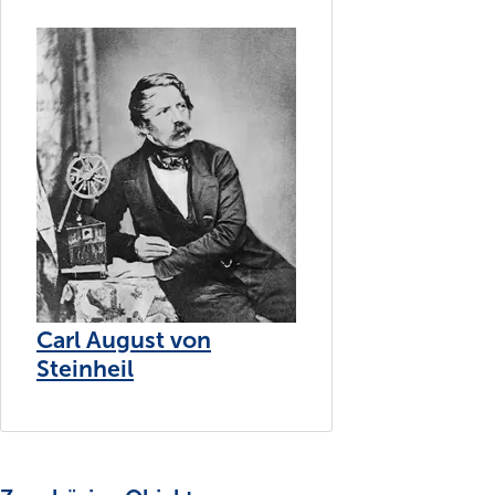
Carl August von
Steinheil