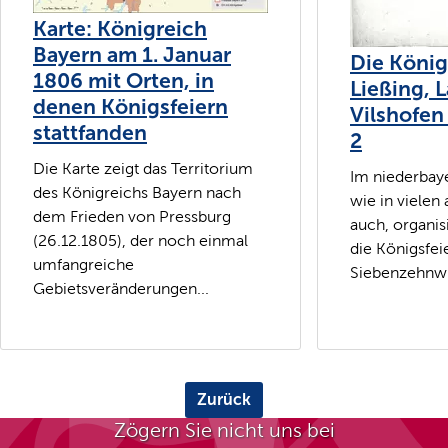
Karte: Königreich
Bayern am 1. Januar
Die König
1806 mit Orten, in
Ließing, 
denen Königsfeiern
Vilshofen 
stattfanden
2
Die Karte zeigt das Territorium
Im niederbaye
des Königreichs Bayern nach
wie in vielen
dem Frieden von Pressburg
auch, organis
(26.12.1805), der noch einmal
die Königsfei
umfangreiche
Siebenzehnwie
Gebietsveränderungen...
Zurück
Zögern Sie nicht uns bei