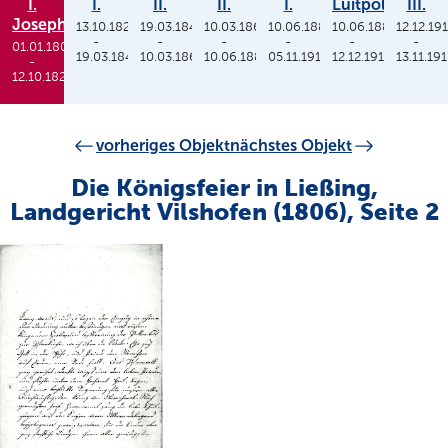
I.
I.
II.
II.
I.
Luitpold
III.
Joseph
13.10.1825
19.03.1848
10.03.1864
10.06.1886
10.06.1886
12.12.19
-
-
-
-
-
-
01.01.1806
19.03.1848
10.03.1864
10.06.1886
05.11.1913
12.12.1912
13.11.19
-
12.10.1825
vorheriges Objekt
nächstes Objekt
Die Königsfeier in Ließing,
Landgericht Vilshofen (1806), Seite 2