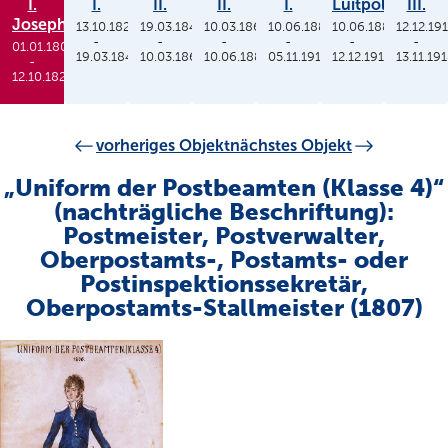
I.
I.
II.
II.
I.
Luitpold
III.
Joseph
13.10.1825
19.03.1848
10.03.1864
10.06.1886
10.06.1886
12.12.19
-
-
-
-
-
-
01.01.1806
19.03.1848
10.03.1864
10.06.1886
05.11.1913
12.12.1912
13.11.19
-
12.10.1825
vorheriges Objekt
nächstes Objekt
„Uniform der Postbeamten (Klasse 4)“
(nachträgliche Beschriftung):
Postmeister, Postverwalter,
Oberpostamts-, Postamts- oder
Postinspektionssekretär,
Oberpostamts-Stallmeister (1807)