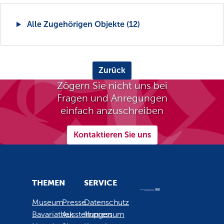
Alle Zugehörigen Objekte (12)
Zurück
Zögern Sie nicht uns bei
Fragen und Anregungen
einfach anzuschreiben
Kontaktieren Sie uns
THEMEN
SERVICE
Museum
Presse
Datenschutz
Bavariathek
Ausstellungen
Impressum