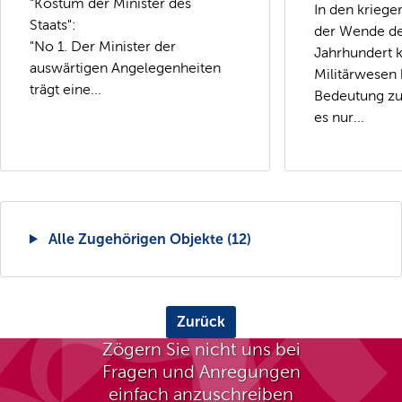
"Kostüm der Minister des
In den kriege
Staats":
der Wende de
"No 1. Der Minister der
Jahrhundert
auswärtigen Angelegenheiten
Militärwesen
trägt eine...
Bedeutung z
es nur...
Alle Zugehörigen Objekte (12)
Zurück
Zögern Sie nicht uns bei
Fragen und Anregungen
einfach anzuschreiben