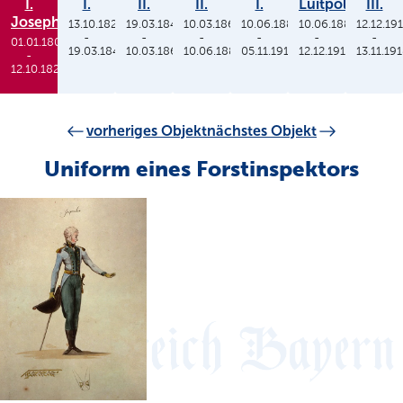
I.
I.
II.
II.
I.
Luitpold
III.
Joseph
13.10.1825
19.03.1848
10.03.1864
10.06.1886
10.06.1886
12.12.19
-
-
-
-
-
-
01.01.1806
19.03.1848
10.03.1864
10.06.1886
05.11.1913
12.12.1912
13.11.19
-
12.10.1825
vorheriges Objekt
nächstes Objekt
Uniform eines Forstinspektors