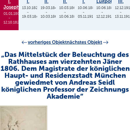
I.
I.
II.
II.
I.
Luitpold
III.
Joseph
13.10.1825
19.03.1848
10.03.1864
10.06.1886
10.06.1886
12.12.19
-
-
-
-
-
-
01.01.1806
19.03.1848
10.03.1864
10.06.1886
05.11.1913
12.12.1912
13.11.19
-
12.10.1825
vorheriges Objekt
nächstes Objekt
„Das Mittelstück der Beleuchtung des
Rathhauses am vierzehnten Jäner
1806. Dem Magistrate der königlichen
Haupt- und Residenzstadt München
gewiedmet von Andreas Seidl
königlichen Professor der Zeichnungs
Akademie“