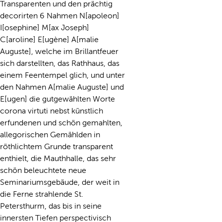
Transparenten und den prächtig
decorirten 6 Nahmen N[apoleon]
I[osephine] M[ax Joseph]
C[aroline] E[ugène] A[malie
Auguste], welche im Brillantfeuer
sich darstellten, das Rathhaus, das
einem Feentempel glich, und unter
den Nahmen A[malie Auguste] und
E[ugen] die gutgewählten Worte
corona virtuti nebst künstlich
erfundenen und schön gemahlten,
allegorischen Gemählden in
röthlichtem Grunde transparent
enthielt, die Mauthhalle, das sehr
schön beleuchtete neue
Seminariumsgebäude, der weit in
die Ferne strahlende St.
Petersthurm, das bis in seine
innersten Tiefen perspectivisch