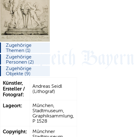
Zugehörige
Themen (1)
Zugehörige
Personen (2)
Zugehörige
Objekte (9)
Künstler,
Andreas Seidl
Ersteller /
(Lithograf)
Fotograf:
Lageort:
München,
Stadtmuseum,
Graphiksammlung,
P 1528
Copyright:
Münchner
Stadtmuseum