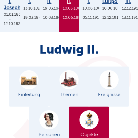
I.
I.
II.
II.
I.
Luitpold
III.
Joseph
13.10.1825
19.03.1848
10.03.1864
10.06.1886
10.06.1886
12.12.19
-
-
-
-
-
-
01.01.1806
19.03.1848
10.03.1864
10.06.1886
05.11.1913
12.12.1912
13.11.19
-
12.10.1825
Ludwig II.
Einleitung
Themen
Ereignisse
Personen
Objekte