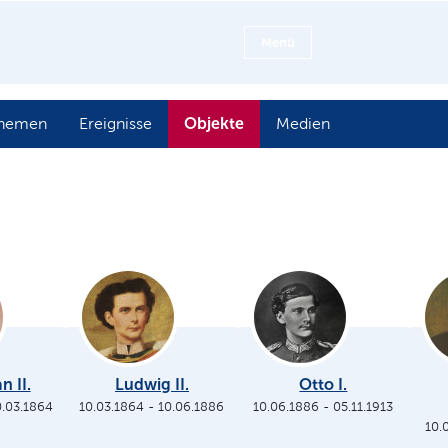
Menü
Objekte
hemen
Ereignisse
Medien
n II.
Ludwig II.
Otto I.
0.03.1864
10.03.1864
-
10.06.1886
10.06.1886
-
05.11.1913
10.