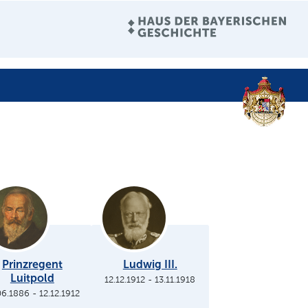
Prinzregent
Ludwig III.
Luitpold
12.12.1912
-
13.11.1918
06.1886
-
12.12.1912