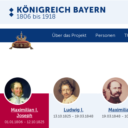
Über das Projekt
Personen
T
Maximilian I.
Ludwig I.
Maximilia
Joseph
13.10.1825
-
19.03.1848
19.03.1848
-
1
01.01.1806
-
12.10.1825