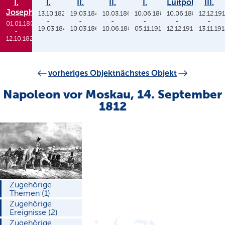
I.
I.
II.
II.
I.
Luitpold
III.
Joseph
13.10.1825
19.03.1848
10.03.1864
10.06.1886
10.06.1886
12.12.19
-
-
-
-
-
-
01.01.1806
19.03.1848
10.03.1864
10.06.1886
05.11.1913
12.12.1912
13.11.19
-
12.10.1825
vorheriges Objekt
nächstes Objekt
Napoleon vor Moskau, 14. September
1812
Zugehörige
Themen (1)
Zugehörige
Ereignisse (2)
Zugehörige