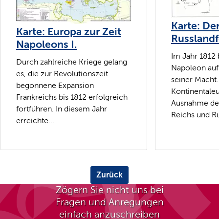
Karte: De
Karte: Europa zur Zeit
Russlandf
Napoleons I.
Im Jahr 1812 
Durch zahlreiche Kriege gelang
Napoleon au
es, die zur Revolutionszeit
seiner Macht
begonnene Expansion
Kontinentaleu
Frankreichs bis 1812 erfolgreich
Ausnahme de
fortführen. In diesem Jahr
Reichs und Ru
erreichte...
Zurück
Zögern Sie nicht uns bei
Fragen und Anregungen
einfach anzuschreiben