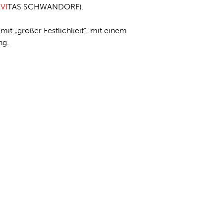
VI
TAS SCHWANDORF).
it „großer Festlichkeit“, mit einem
ng.