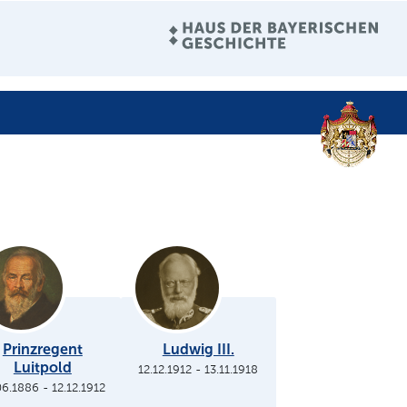
Prinzregent
Ludwig III.
Luitpold
12.12.1912
-
13.11.1918
06.1886
-
12.12.1912