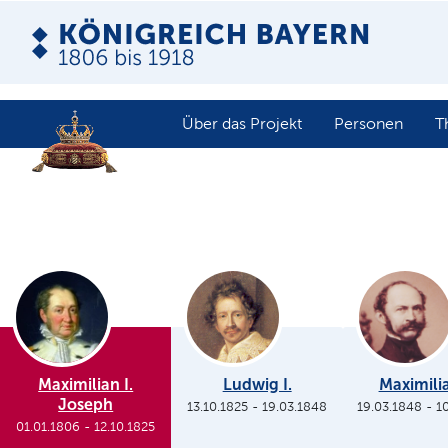
Über das Projekt
Personen
T
Maximilian I.
Ludwig I.
Maximilia
Joseph
13.10.1825
-
19.03.1848
19.03.1848
-
1
01.01.1806
-
12.10.1825