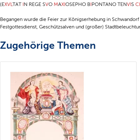
(E
XVL
TAT
I
N REGE S
V
O
M
A
X
I
OSEPHO B
I
PONTANO TEN
VI
S
CI
Begangen wurde die Feier zur Königserhebung in Schwandorf m
Festgottesdienst, Geschützsalven und (großer) Stadtbeleuchtu
Zugehörige Themen