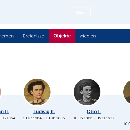
Menü
Objekte
hemen
Ereignisse
Medien
n II.
Ludwig II.
Otto I.
0.03.1864
10.03.1864
-
10.06.1886
10.06.1886
-
05.11.1913
10.