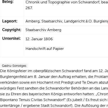
Beleg:
Chronik und Topographie von Schwandorf, bear
267.
Lageort:
Amberg, Staatsarchiv, Landgericht ä.O. Burglen
Copyright:
Staatsarchiv Amberg
Untertitel:
12. Januar 1806
Handschrift auf Papier
Gedru-Sonstiges
Die Königsfeier im oberpfälzischen Schwandorf fand am 12. Ja
Burglengenfeld am 8. Januar den Auftrag erhalten, die Prokla
verkünden sowie ein Hochamt mit Predigt und Te Deum abz
würdiges Fest sandten die Schwandorfer Behörden an das La
sie zu Ehren des bayerischen Königs entworfen hatten: „Chro
Bipontano Tenuis Civitas Schwandorf“ (Es jubelt / Es freut si
untertänige / ergebene Stadt Schwandorf). Die Auflösung der 