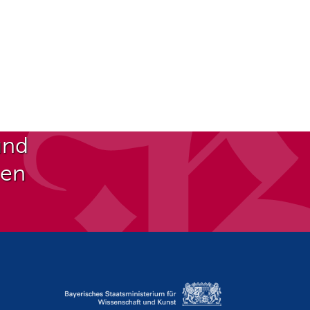
und
ben