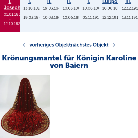
I.
I.
II.
II.
I.
Luitpold
III.
Joseph
13.10.1825
19.03.1848
10.03.1864
10.06.1886
10.06.1886
12.12.19
-
-
-
-
-
-
01.01.1806
19.03.1848
10.03.1864
10.06.1886
05.11.1913
12.12.1912
13.11.19
-
12.10.1825
vorheriges Objekt
nächstes Objekt
Krönungsmantel für Königin Karoline
von Baiern