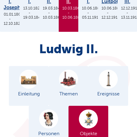
I.
I.
II.
II.
I.
Luitpold
III.
Joseph
13.10.1825
19.03.1848
10.03.1864
10.06.1886
10.06.1886
12.12.19
-
-
-
-
-
-
01.01.1806
19.03.1848
10.03.1864
10.06.1886
05.11.1913
12.12.1912
13.11.19
-
12.10.1825
Ludwig II.
Einleitung
Themen
Ereignisse
Personen
Objekte