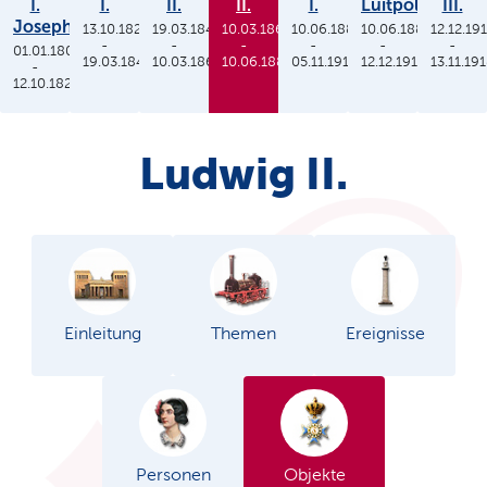
I.
I.
II.
II.
I.
Luitpold
III.
Joseph
13.10.1825
19.03.1848
10.03.1864
10.06.1886
10.06.1886
12.12.19
-
-
-
-
-
-
01.01.1806
19.03.1848
10.03.1864
10.06.1886
05.11.1913
12.12.1912
13.11.19
-
12.10.1825
Ludwig II.
Einleitung
Themen
Ereignisse
Personen
Objekte