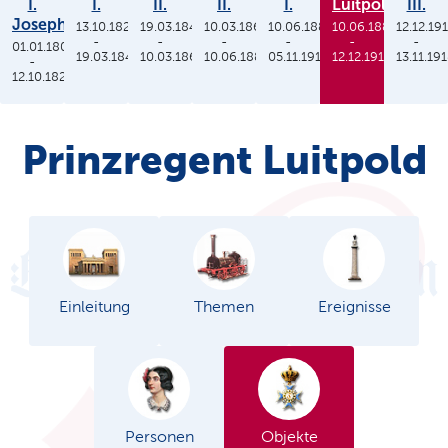
I.
I.
II.
II.
I.
Luitpold
III.
Joseph
13.10.1825
19.03.1848
10.03.1864
10.06.1886
10.06.1886
12.12.19
-
-
-
-
-
-
01.01.1806
19.03.1848
10.03.1864
10.06.1886
05.11.1913
12.12.1912
13.11.19
-
12.10.1825
Prinzregent Luitpold
Einleitung
Themen
Ereignisse
Personen
Objekte