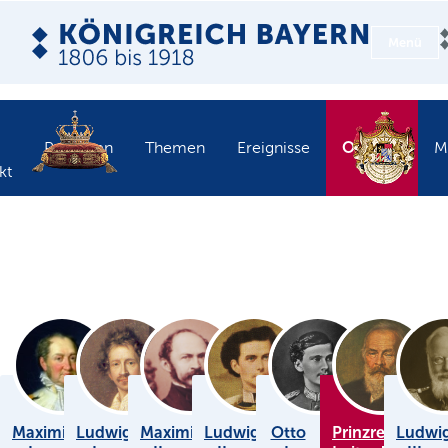
Menü
Objekte
Personen
Themen
Ereignisse
M
kt
Maximilian
Ludwig
Maximilian
Ludwig
Otto
Prinzregent
Ludwi