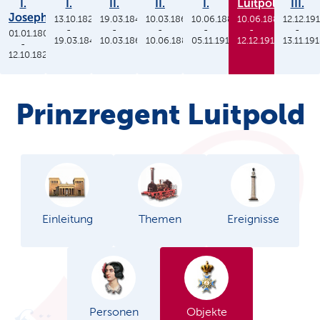
I.
I.
II.
II.
I.
Luitpold
III.
Joseph
13.10.1825
19.03.1848
10.03.1864
10.06.1886
10.06.1886
12.12.19
-
-
-
-
-
-
01.01.1806
19.03.1848
10.03.1864
10.06.1886
05.11.1913
12.12.1912
13.11.19
-
12.10.1825
Prinzregent Luitpold
Einleitung
Themen
Ereignisse
Personen
Objekte