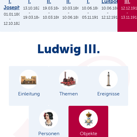
I.
I.
II.
II.
I.
Luitpold
III.
Joseph
13.10.1825
19.03.1848
10.03.1864
10.06.1886
10.06.1886
12.12.19
-
-
-
-
-
-
01.01.1806
19.03.1848
10.03.1864
10.06.1886
05.11.1913
12.12.1912
13.11.19
-
12.10.1825
Ludwig III.
Einleitung
Themen
Ereignisse
Personen
Objekte