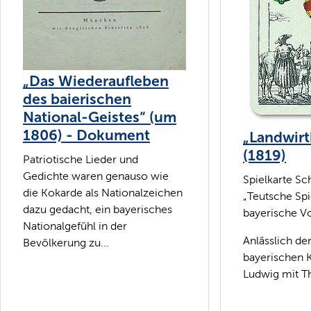
„Das Wiederaufleben
des baierischen
National-Geistes“ (um
1806) - Dokument
„Landwirt
(1819)
Patriotische Lieder und
Gedichte waren genauso wie
Spielkarte Sch
die Kokarde als Nationalzeichen
„Teutsche Spi
dazu gedacht, ein bayerisches
bayerische Vo
Nationalgefühl in der
Anlässlich de
Bevölkerung zu...
bayerischen 
Ludwig mit Th