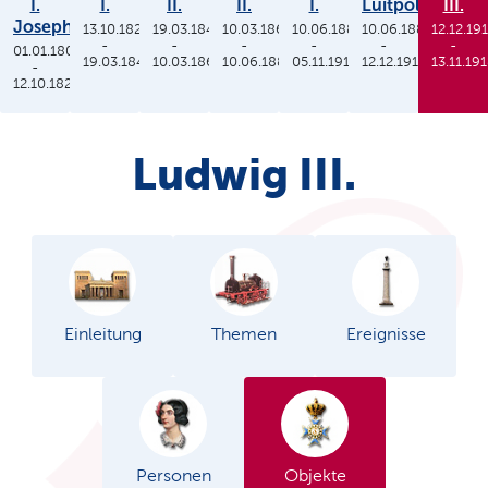
I.
I.
II.
II.
I.
Luitpold
III.
Joseph
13.10.1825
19.03.1848
10.03.1864
10.06.1886
10.06.1886
12.12.19
-
-
-
-
-
-
01.01.1806
19.03.1848
10.03.1864
10.06.1886
05.11.1913
12.12.1912
13.11.19
-
12.10.1825
Ludwig III.
Einleitung
Themen
Ereignisse
Personen
Objekte