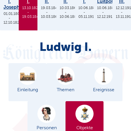
I.
I.
II.
II.
I.
Luitpold
III.
Joseph
13.10.1825
19.03.1848
10.03.1864
10.06.1886
10.06.1886
12.12.19
-
-
-
-
-
-
01.01.1806
19.03.1848
10.03.1864
10.06.1886
05.11.1913
12.12.1912
13.11.19
-
12.10.1825
Ludwig I.
Einleitung
Themen
Ereignisse
Personen
Objekte