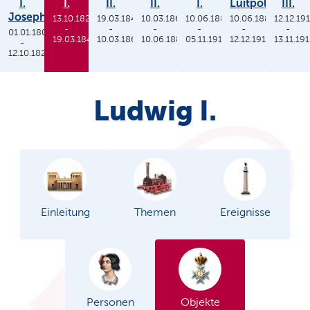
I.
I.
II.
II.
I.
Luitpold
III.
Joseph
13.10.1825
19.03.1848
10.03.1864
10.06.1886
10.06.1886
12.12.19
-
-
-
-
-
-
01.01.1806
19.03.1848
10.03.1864
10.06.1886
05.11.1913
12.12.1912
13.11.19
-
12.10.1825
Ludwig I.
Einleitung
Themen
Ereignisse
Personen
Objekte