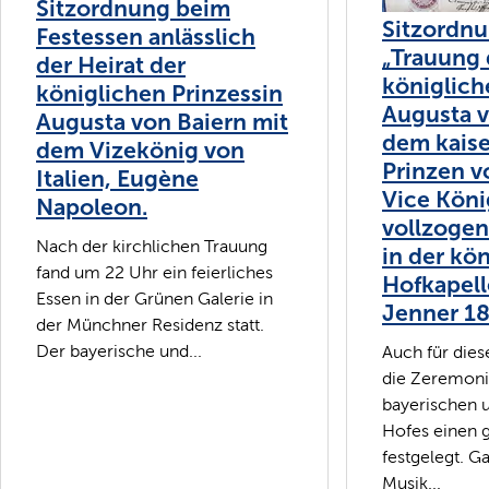
Sitzordnung beim
Sitzordnu
Festessen anlässlich
„Trauung 
der Heirat der
königlich
königlichen Prinzessin
Augusta v
Augusta von Baiern mit
dem kaise
dem Vizekönig von
Prinzen v
Italien, Eugène
Vice König
Napoleon.
vollzoge
Nach der kirchlichen Trauung
in der kö
fand um 22 Uhr ein feierliches
Hofkapell
Essen in der Grünen Galerie in
Jenner 1
der Münchner Residenz statt.
Der bayerische und...
Auch für dies
die Zeremoni
bayerischen 
Hofes einen 
festgelegt. G
Musik...