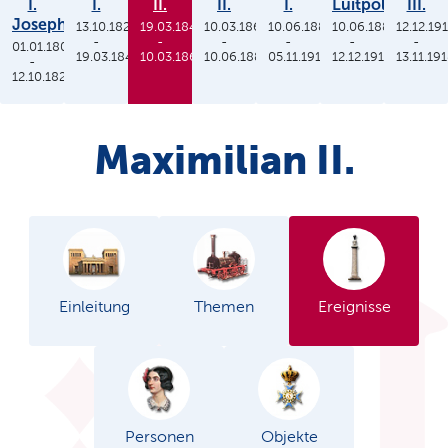
I.
I.
II.
II.
I.
Luitpold
III.
Joseph
13.10.1825
19.03.1848
10.03.1864
10.06.1886
10.06.1886
12.12.19
-
-
-
-
-
-
01.01.1806
19.03.1848
10.03.1864
10.06.1886
05.11.1913
12.12.1912
13.11.19
-
12.10.1825
Maximilian II.
Einleitung
Themen
Ereignisse
Personen
Objekte