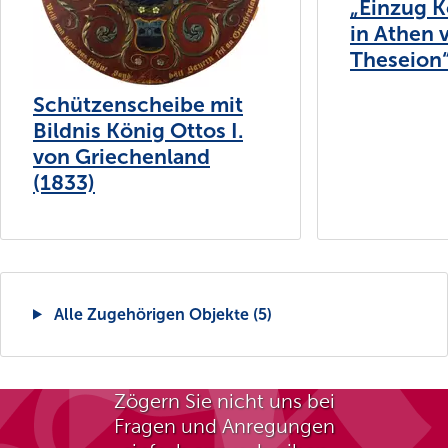
„Einzug K
in Athen 
Theseion“
Schützenscheibe mit
Bildnis König Ottos I.
von Griechenland
(1833)
Alle Zugehörigen Objekte (5)
Zögern Sie nicht uns bei
Fragen und Anregungen