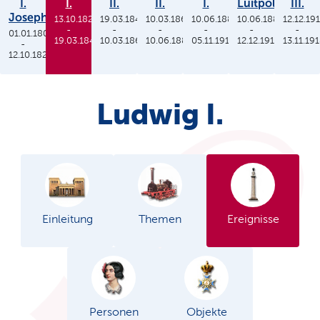
I.
I.
II.
II.
I.
Luitpold
III.
Joseph
13.10.1825
19.03.1848
10.03.1864
10.06.1886
10.06.1886
12.12.19
-
-
-
-
-
-
01.01.1806
19.03.1848
10.03.1864
10.06.1886
05.11.1913
12.12.1912
13.11.19
-
12.10.1825
Ludwig I.
Einleitung
Themen
Ereignisse
Personen
Objekte