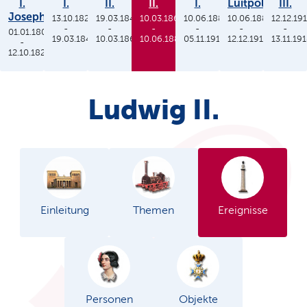
I.
I.
II.
II.
I.
Luitpold
III.
Joseph
13.10.1825
19.03.1848
10.03.1864
10.06.1886
10.06.1886
12.12.19
-
-
-
-
-
-
01.01.1806
19.03.1848
10.03.1864
10.06.1886
05.11.1913
12.12.1912
13.11.19
-
12.10.1825
Ludwig II.
Einleitung
Themen
Ereignisse
Personen
Objekte