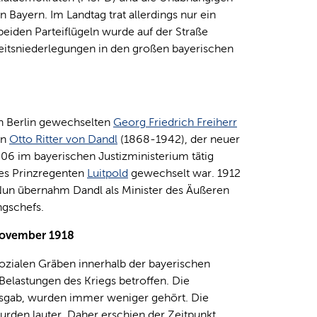
Bayern. Im Landtag trat allerdings nur ein
beiden Parteiflügeln wurde auf der Straße
eitsniederlegungen in den großen bayerischen
ch Berlin gewechselten
Georg Friedrich Freiherr
en
Otto Ritter von Dandl
(1868-1942), der neuer
906 im bayerischen Justizministerium tätig
des Prinzregenten
Luitpold
gewechselt war. 1912
. Nun übernahm Dandl als Minister des Äußeren
ngschefs.
November 1918
 sozialen Gräben innerhalb der bayerischen
elastungen des Kriegs betroffen. Die
usgab, wurden immer weniger gehört. Die
urden lauter. Daher erschien der Zeitpunkt