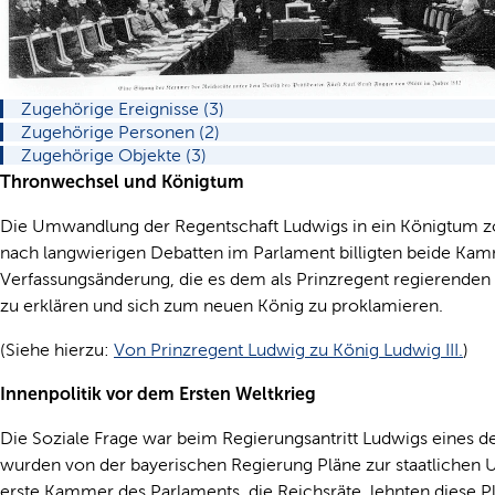
Zugehörige Ereignisse (3)
Zugehörige Personen (2)
Zugehörige Objekte (3)
Thronwechsel und Königtum
Die Umwandlung der Regentschaft Ludwigs in ein Königtum zog
nach langwierigen Debatten im Parlament billigten beide K
Verfassungsänderung, die es dem als Prinzregent regierende
zu erklären und sich zum neuen König zu proklamieren.
(Siehe hierzu:
Von Prinzregent Ludwig zu König Ludwig III.
)
Innenpolitik vor dem Ersten Weltkrieg
Die Soziale Frage war beim Regierungsantritt Ludwigs eines de
wurden von der bayerischen Regierung Pläne zur staatlichen U
erste Kammer des Parlaments, die Reichsräte, lehnten diese P