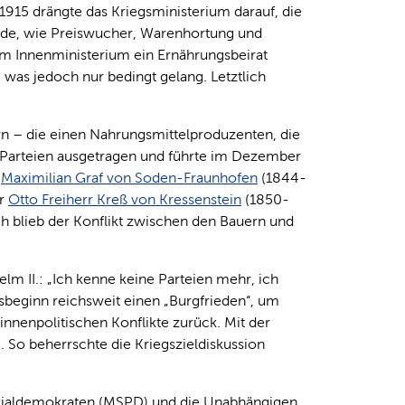
915 drängte das Kriegsministerium darauf, die
nde, wie Preiswucher, Warenhortung und
m Innenministerium ein Ernährungsbeirat
 was jedoch nur bedingt gelang. Letztlich
 – die einen Nahrungsmittelproduzenten, die
Parteien ausgetragen und führte im Dezember
s
Maximilian Graf von Soden-Fraunhofen
(1844-
er
Otto Freiherr Kreß von Kressenstein
(1850-
 blieb der Konflikt zwischen den Bauern und
lm II.: „Ich kenne keine Parteien mehr, ich
sbeginn reichsweit einen „Burgfrieden“, um
innenpolitischen Konflikte zurück. Mit der
 So beherrschte die Kriegszieldiskussion
sozialdemokraten (MSPD) und die Unabhängigen