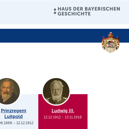
Prinzregent
Ludwig III.
Luitpold
12.12.1912
-
13.11.1918
06.1886
-
12.12.1912