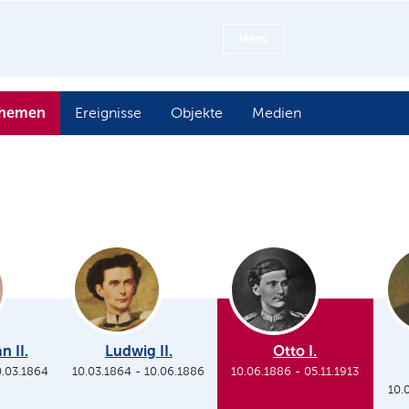
Menü
hemen
Ereignisse
Objekte
Medien
n II.
Ludwig II.
Otto I.
0.03.1864
10.03.1864
-
10.06.1886
10.06.1886
-
05.11.1913
10.