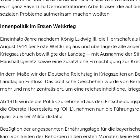
es in ganz Bayern zu Demonstrationen Arbeitsloser, die auf di
sozialen Probleme aufmerksam machen wollten.
Innenpolitik im Ersten Weltkrieg
Eineinhalb Jahre nachdem König Ludwig III. die Herrschaft als 
August 1914 der Erste Weltkrieg aus und überlagerte alle ande
Kriegsausbruch bewilligte der Landtag – mit Ausnahme der S
Haushaltsgesetz sowie eine zusätzliche Ermächtigung zur Kred
In dem Maße wir der Deutsche Reichstag in Kriegszeiten an B
Landtag an Einfluss. Das politische Geschehen wurde von Be
mehr und mehr zentralisiert, um eine reichseinheitliche, krieg
Ab 1916 wurde die Politik zunehmend aus den Entscheidungspr
die Oberste Heeresleitung (OHL), nahmen nun die Führungsrol
quasi zu einer Militärdiktatur.
Bezüglich der angespannten Ernährungslage für die bayerische
kam von Seiten der Behörden in den ersten Monaten keine Hilf