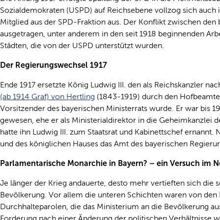
Sozialdemokraten (USPD) auf Reichsebene vollzog sich auch in 
Mitglied aus der SPD-Fraktion aus. Der Konflikt zwischen den 
ausgetragen, unter anderem in den seit 1918 beginnenden Arb
Städten, die von der USPD unterstützt wurden.
Der Regierungswechsel 1917
Ende 1917 ersetzte König Ludwig III. den als Reichskanzler na
(ab 1914 Graf) von Hertling
(1843-1919) durch den Hofbeamt
Vorsitzender des bayerischen Ministerrats wurde. Er war bis 1
gewesen, ehe er als Ministerialdirektor in die Geheimkanzlei 
hatte ihn Ludwig III. zum Staatsrat und Kabinettschef ernannt
und des königlichen Hauses das Amt des bayerischen Regieru
Parlamentarische Monarchie in Bayern? – ein Versuch im 
Je länger der Krieg andauerte, desto mehr vertieften sich die
Bevölkerung. Vor allem die unteren Schichten waren von den B
Durchhalteparolen, die das Ministerium an die Bevölkerung a
Forderung nach einer Änderung der politischen Verhältnisse w