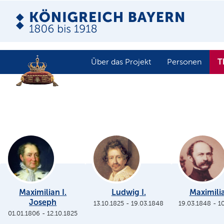
T
Über das Projekt
Personen
Maximilian I.
Ludwig I.
Maximilia
Joseph
13.10.1825
-
19.03.1848
19.03.1848
-
1
01.01.1806
-
12.10.1825