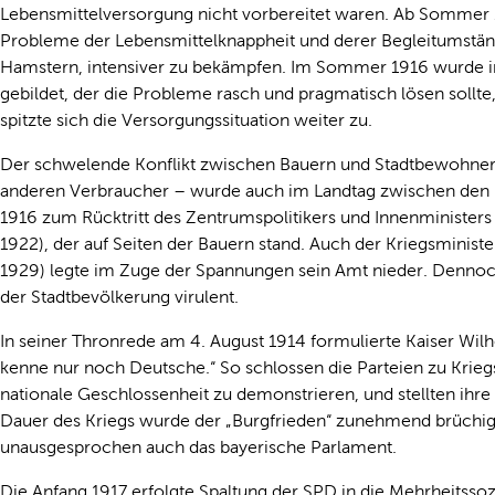
Lebensmittelversorgung nicht vorbereitet waren. Ab Sommer 1
Probleme der Lebensmittelknappheit und derer Begleitumstä
Hamstern, intensiver zu bekämpfen. Im Sommer 1916 wurde i
gebildet, der die Probleme rasch und pragmatisch lösen sollte,
spitzte sich die Versorgungssituation weiter zu.
Der schwelende Konflikt zwischen Bauern und Stadtbewohnern
anderen Verbraucher – wurde auch im Landtag zwischen den 
1916 zum Rücktritt des Zentrumspolitikers und Innenminister
1922), der auf Seiten der Bauern stand. Auch der Kriegsminist
1929) legte im Zuge der Spannungen sein Amt nieder. Dennoch
der Stadtbevölkerung virulent.
In seiner Thronrede am 4. August 1914 formulierte Kaiser Wilhe
kenne nur noch Deutsche.“ So schlossen die Parteien zu Krieg
nationale Geschlossenheit zu demonstrieren, und stellten ihre 
Dauer des Kriegs wurde der „Burgfrieden“ zunehmend brüchig.
unausgesprochen auch das bayerische Parlament.
Die Anfang 1917 erfolgte Spaltung der SPD in die Mehrheits