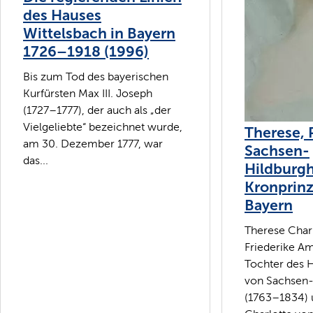
des Hauses
Wittelsbach in Bayern
1726–1918 (1996)
Bis zum Tod des bayerischen
Kurfürsten Max III. Joseph
(1727–1777), der auch als „der
Vielgeliebte“ bezeichnet wurde,
Therese, 
am 30. Dezember 1777, war
Sachsen-
das...
Hildburg
Kronprinz
Bayern
Therese Char
Friederike Am
Tochter des H
von Sachsen-
(1763–1834) 