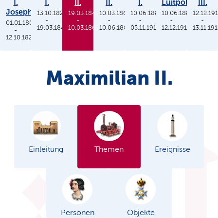
I.
I.
II.
II.
I.
Luitpold
III.
Joseph
13.10.1825
19.03.1848
10.03.1864
10.06.1886
10.06.1886
12.12.19
-
-
-
-
-
-
01.01.1806
19.03.1848
10.03.1864
10.06.1886
05.11.1913
12.12.1912
13.11.19
-
12.10.1825
Maximilian II.
Einleitung
Themen
Ereignisse
Personen
Objekte