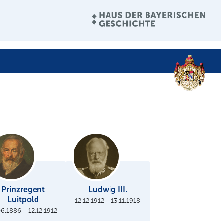
Prinzregent
Ludwig III.
Luitpold
12.12.1912
-
13.11.1918
06.1886
-
12.12.1912