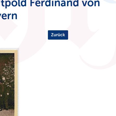
itpold Ferdinand von
yern
Zurück