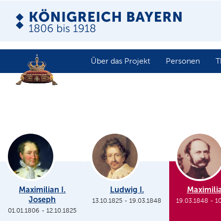
Über das Projekt
Personen
T
Maximilian I.
Ludwig I.
Maximilia
Joseph
13.10.1825
-
19.03.1848
19.03.1848
-
1
01.01.1806
-
12.10.1825