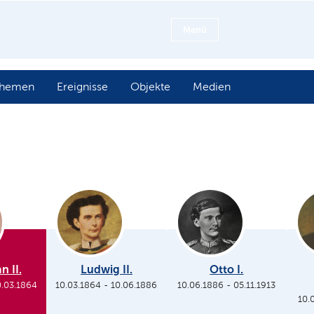
Menü
hemen
Ereignisse
Objekte
Medien
n II.
Ludwig II.
Otto I.
0.03.1864
10.03.1864
-
10.06.1886
10.06.1886
-
05.11.1913
10.