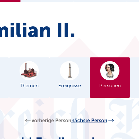
ilian II.
Themen
Ereignisse
Personen
vorherige Person
nächste Person