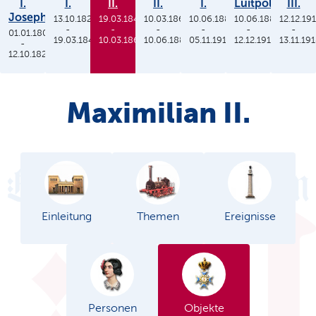
I.
I.
II.
II.
I.
Luitpold
III.
Joseph
13.10.1825
19.03.1848
10.03.1864
10.06.1886
10.06.1886
12.12.19
-
-
-
-
-
-
01.01.1806
19.03.1848
10.03.1864
10.06.1886
05.11.1913
12.12.1912
13.11.19
-
12.10.1825
Maximilian II.
Einleitung
Themen
Ereignisse
Personen
Objekte