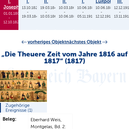
I.
I.
II.
II.
I.
Luitpold
III.
Joseph
13.10.1825
19.03.1848
10.03.1864
10.06.1886
10.06.1886
12.12.19
-
-
-
-
-
-
01.01.1806
19.03.1848
10.03.1864
10.06.1886
05.11.1913
12.12.1912
13.11.19
-
12.10.1825
vorheriges Objekt
nächstes Objekt
„Die Theuere Zeit vom Jahre 1816 auf
1817“ (1817)
Zugehörige
Ereignisse (1)
Beleg:
Eberhard Weis,
Montgelas, Bd. 2: