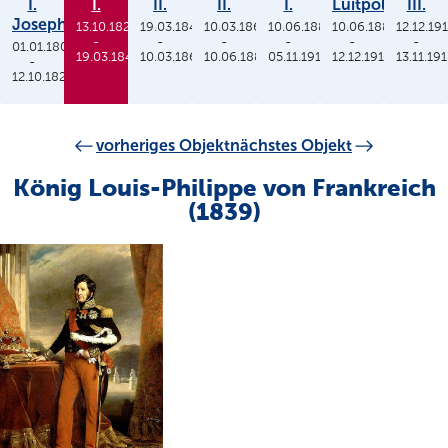
I.
I.
II.
II.
I.
Luitpold
III.
Joseph
13.10.1825
19.03.1848
10.03.1864
10.06.1886
10.06.1886
12.12.19
-
-
-
-
-
-
01.01.1806
19.03.1848
10.03.1864
10.06.1886
05.11.1913
12.12.1912
13.11.19
-
12.10.1825
vorheriges Objekt
nächstes Objekt
König Louis-Philippe von Frankreich
(1839)