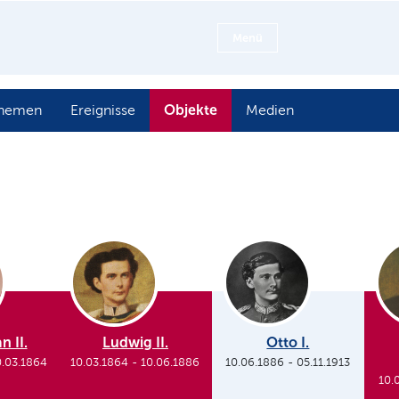
Menü
Objekte
hemen
Ereignisse
Medien
n II.
Ludwig II.
Otto I.
0.03.1864
10.03.1864
-
10.06.1886
10.06.1886
-
05.11.1913
10.