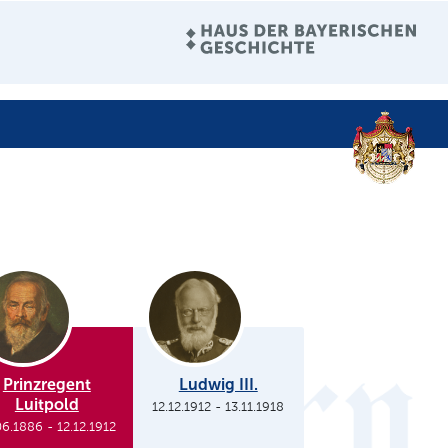
Prinzregent
Ludwig III.
Luitpold
12.12.1912
-
13.11.1918
06.1886
-
12.12.1912