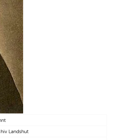
nnt
chiv Landshut