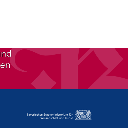
und
ben