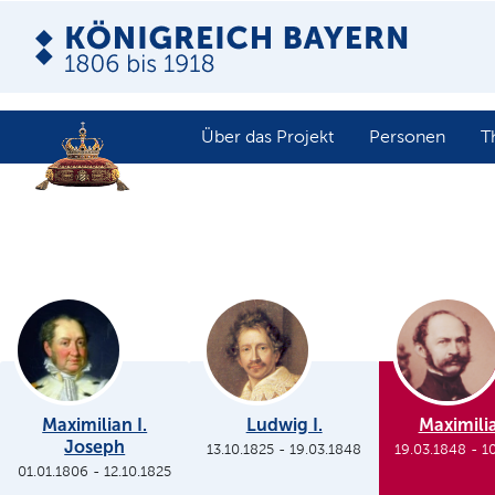
Über das Projekt
Personen
T
Maximilian I.
Ludwig I.
Maximilia
Joseph
13.10.1825
-
19.03.1848
19.03.1848
-
1
01.01.1806
-
12.10.1825