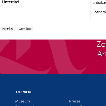
Untertitel:
unbekan
Fotograf
Porträts
Gemälde
Zö
An
THEMEN
Museum
Presse