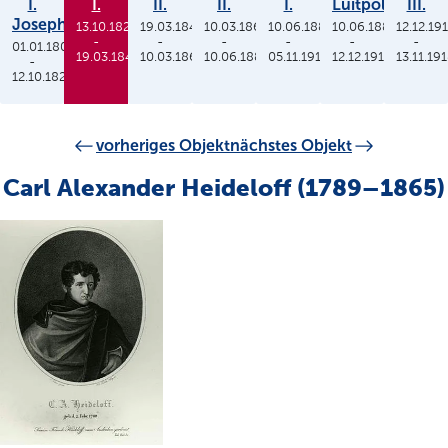
I.
I.
II.
II.
I.
Luitpold
III.
Joseph
13.10.1825
19.03.1848
10.03.1864
10.06.1886
10.06.1886
12.12.19
-
-
-
-
-
-
01.01.1806
19.03.1848
10.03.1864
10.06.1886
05.11.1913
12.12.1912
13.11.19
-
12.10.1825
vorheriges Objekt
nächstes Objekt
Carl Alexander Heideloff (1789–1865)