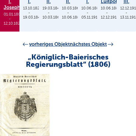
I.
I.
II.
II.
I.
Luitpold
III.
Joseph
13.10.1825
19.03.1848
10.03.1864
10.06.1886
10.06.1886
12.12.19
-
-
-
-
-
-
01.01.1806
19.03.1848
10.03.1864
10.06.1886
05.11.1913
12.12.1912
13.11.19
-
12.10.1825
vorheriges Objekt
nächstes Objekt
„Königlich-Baierisches
Regierungsblatt“ (1806)