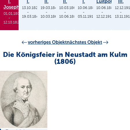
I.
I.
II.
II.
I.
Luitpold
III.
Joseph
13.10.1825
19.03.1848
10.03.1864
10.06.1886
10.06.1886
12.12.19
-
-
-
-
-
-
01.01.1806
19.03.1848
10.03.1864
10.06.1886
05.11.1913
12.12.1912
13.11.19
-
12.10.1825
vorheriges Objekt
nächstes Objekt
Die Königsfeier in Neustadt am Kulm
(1806)