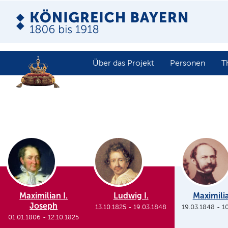
Über das Projekt
Personen
T
Maximilian I.
Ludwig I.
Maximilia
Joseph
13.10.1825
-
19.03.1848
19.03.1848
-
1
01.01.1806
-
12.10.1825