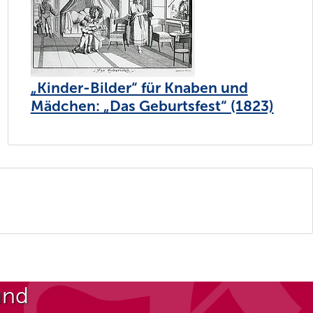
„Kinder-Bilder“ für Knaben und
Mädchen: „Das Geburtsfest“ (1823)
und