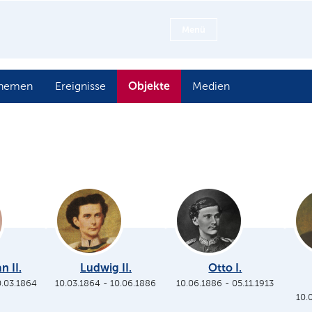
Menü
Objekte
hemen
Ereignisse
Medien
n II.
Ludwig II.
Otto I.
0.03.1864
10.03.1864
-
10.06.1886
10.06.1886
-
05.11.1913
10.