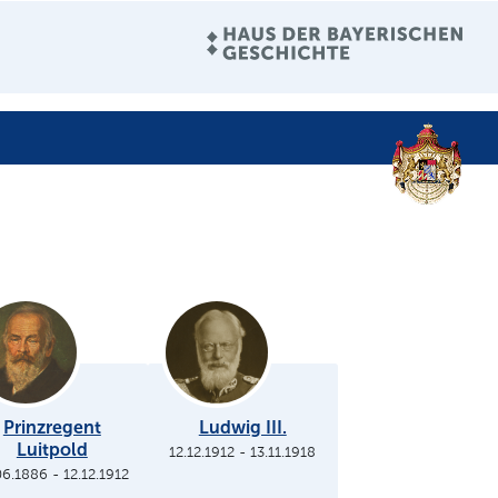
Prinzregent
Ludwig III.
Luitpold
12.12.1912
-
13.11.1918
06.1886
-
12.12.1912