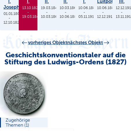
I.
I.
II.
II.
I.
Luitpold
III.
Joseph
13.10.1825
19.03.1848
10.03.1864
10.06.1886
10.06.1886
12.12.19
-
-
-
-
-
-
01.01.1806
19.03.1848
10.03.1864
10.06.1886
05.11.1913
12.12.1912
13.11.19
-
12.10.1825
vorheriges Objekt
nächstes Objekt
Geschichtskonventionstaler auf die
Stiftung des Ludwigs-Ordens (1827)
Zugehörige
Themen (1)